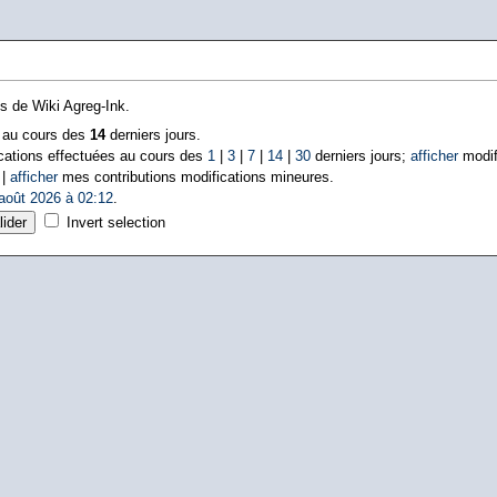
ns de Wiki Agreg-Ink.
s au cours des
14
derniers jours.
cations effectuées au cours des
1
|
3
|
7
|
14
|
30
derniers jours;
afficher
modif
 |
afficher
mes contributions modifications mineures.
août 2026 à 02:12
.
Invert selection