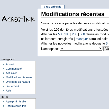
page spéciale
Modifications récentes
Suivez sur cette page les dernières modificatio
Voici les
100
dernières modifications effectuée
Afficher les
50
|
100
|
250
|
500
dernières modifi
utilisateurs enregistrés |
masquer
patrolled edits
Afficher les nouvelles modifications depuis le
6 
Namespace:
navigation
Accueil
Communauté
Actualités
Modifications récentes
Une page au hasard
Bac à Sable
Aide
liens
Agreg-Ink: le site
Forum Agreg-Ink