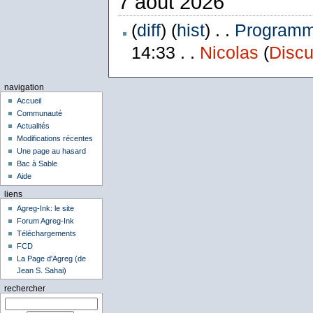
7 août 2026
(
diff
) (
hist
) . .
Programme
14:33 . .
Nicolas
(
Discu
navigation
Accueil
Communauté
Actualités
Modifications récentes
Une page au hasard
Bac à Sable
Aide
liens
Agreg-Ink: le site
Forum Agreg-Ink
Téléchargements
FCD
La Page d'Agreg (de
Jean S. Sahai)
rechercher