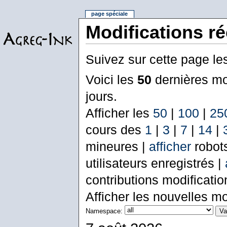
page spéciale
Modifications r
Suivez sur cette page le
Voici les
50
dernières mo
jours.
Afficher les
50
|
100
|
25
cours des
1
|
3
|
7
|
14
|
mineures |
afficher
robot
utilisateurs enregistrés |
contributions modificati
Afficher les nouvelles mo
Namespace: