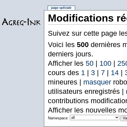
page spéciale
Modifications r
Suivez sur cette page le
Voici les
500
dernières m
derniers jours.
Afficher les
50
|
100
|
25
cours des
1
|
3
|
7
|
14
|
mineures |
masquer
robo
utilisateurs enregistrés |
contributions modificati
Afficher les nouvelles mo
Namespace: