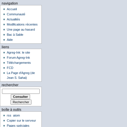
navigation
Accueil
Communauté
Actualités
Modifications récentes
Une page au hasard
Bac à Sable
Aide
liens
Agreg-Ink: le site
Forum Agreg-Ink
Téléchargements
FCD
La Page d'Agreg (de
Jean S. Sahai)
rechercher
boîte à outils
rss
atom
Copier sur le serveur
Pages spéciales