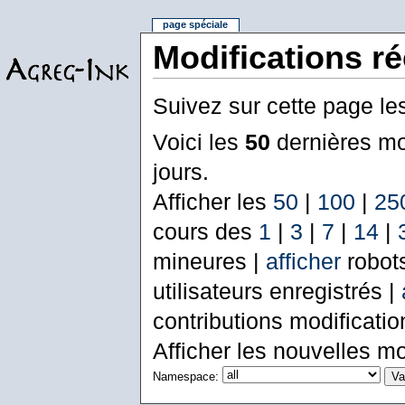
page spéciale
Modifications r
Suivez sur cette page le
Voici les
50
dernières mo
jours.
Afficher les
50
|
100
|
25
cours des
1
|
3
|
7
|
14
|
mineures |
afficher
robot
utilisateurs enregistrés |
contributions modificati
Afficher les nouvelles mo
Namespace: