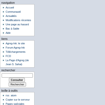
navigation
Accueil
Communauté
Actualités
Modifications récentes
Une page au hasard
Bac à Sable
Aide
liens
Agreg-Ink: le site
Forum Agreg-Ink
Téléchargements
FCD
La Page d'Agreg (de
Jean S. Sahai)
rechercher
boîte à outils
rss
atom
Copier sur le serveur
Pages spéciales