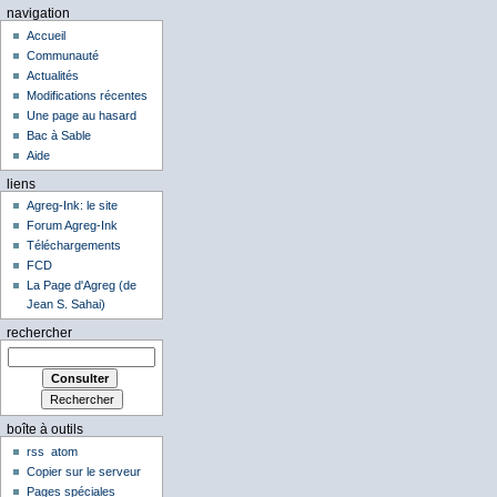
navigation
Accueil
Communauté
Actualités
Modifications récentes
Une page au hasard
Bac à Sable
Aide
liens
Agreg-Ink: le site
Forum Agreg-Ink
Téléchargements
FCD
La Page d'Agreg (de
Jean S. Sahai)
rechercher
boîte à outils
rss
atom
Copier sur le serveur
Pages spéciales