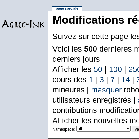
page spéciale
Modifications r
Suivez sur cette page le
Voici les
500
dernières m
derniers jours.
Afficher les
50
|
100
|
25
cours des
1
|
3
|
7
|
14
|
mineures |
masquer
robo
utilisateurs enregistrés |
contributions modificati
Afficher les nouvelles mo
Namespace: