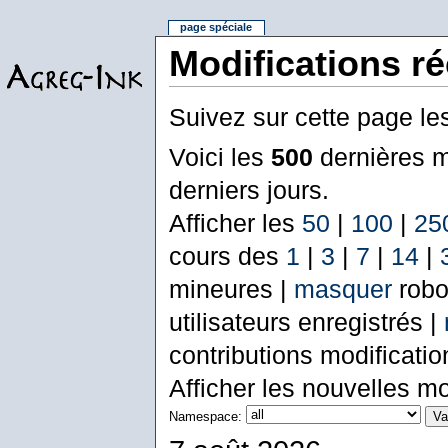
page spéciale
Modifications r
Suivez sur cette page le
Voici les
500
dernières m
derniers jours.
Afficher les
50
|
100
|
25
cours des
1
|
3
|
7
|
14
|
mineures |
masquer
robo
utilisateurs enregistrés |
contributions modificati
Afficher les nouvelles mo
Namespace: