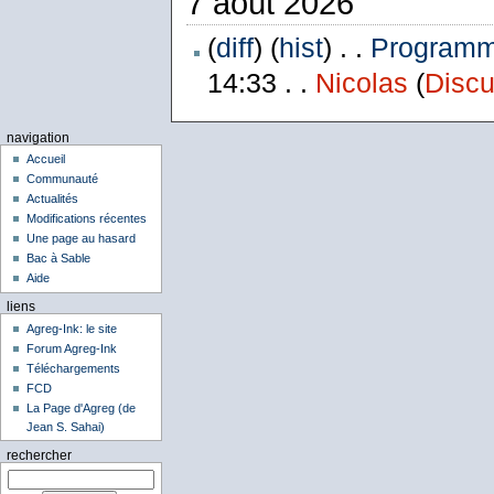
7 août 2026
(
diff
) (
hist
) . .
Programme
14:33 . .
Nicolas
(
Discu
navigation
Accueil
Communauté
Actualités
Modifications récentes
Une page au hasard
Bac à Sable
Aide
liens
Agreg-Ink: le site
Forum Agreg-Ink
Téléchargements
FCD
La Page d'Agreg (de
Jean S. Sahai)
rechercher