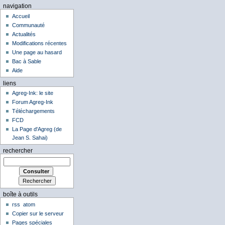
navigation
Accueil
Communauté
Actualités
Modifications récentes
Une page au hasard
Bac à Sable
Aide
liens
Agreg-Ink: le site
Forum Agreg-Ink
Téléchargements
FCD
La Page d'Agreg (de
Jean S. Sahai)
rechercher
boîte à outils
rss
atom
Copier sur le serveur
Pages spéciales