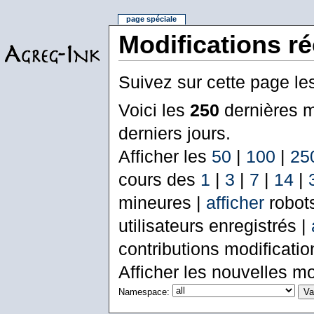
page spéciale
Modifications r
Suivez sur cette page le
Voici les
250
dernières m
derniers jours.
Afficher les
50
|
100
|
25
cours des
1
|
3
|
7
|
14
|
mineures |
afficher
robot
utilisateurs enregistrés |
contributions modificati
Afficher les nouvelles mo
Namespace: