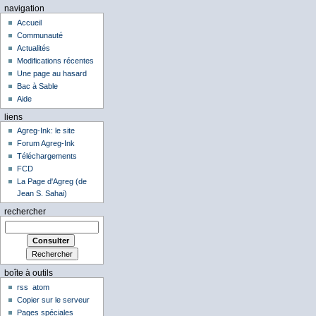
navigation
Accueil
Communauté
Actualités
Modifications récentes
Une page au hasard
Bac à Sable
Aide
liens
Agreg-Ink: le site
Forum Agreg-Ink
Téléchargements
FCD
La Page d'Agreg (de
Jean S. Sahai)
rechercher
boîte à outils
rss
atom
Copier sur le serveur
Pages spéciales