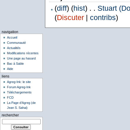
(
diff
) (
hist
) . .
Stuart (D
(
Discuter
|
contribs
)
navigation
Accueil
Communauté
Actualités
Modifications récentes
Une page au hasard
Bac à Sable
Aide
liens
Agreg-Ink: le site
Forum Agreg-Ink
Téléchargements
FCD
La Page d'Agreg (de
Jean S. Sahai)
rechercher