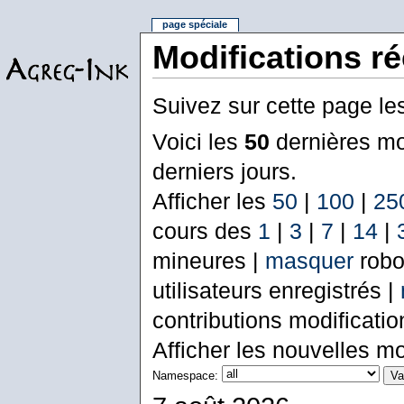
page spéciale
Modifications r
Suivez sur cette page le
Voici les
50
dernières mo
derniers jours.
Afficher les
50
|
100
|
25
cours des
1
|
3
|
7
|
14
|
mineures |
masquer
robo
utilisateurs enregistrés |
contributions modificati
Afficher les nouvelles mo
Namespace: