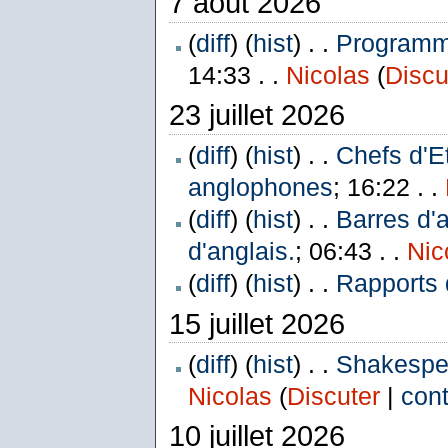
7 août 2026
(
diff
) (
hist
) . .
Programme
14:33 . .
Nicolas
(
Discu
23 juillet 2026
(
diff
) (
hist
) . .
Chefs d'E
anglophones
; 16:22 . .
(
diff
) (
hist
) . .
Barres d'
d'anglais.
; 06:43 . .
Nic
(
diff
) (
hist
) . .
Rapports 
15 juillet 2026
(
diff
) (
hist
) . .
Shakespea
Nicolas
(
Discuter
|
cont
10 juillet 2026