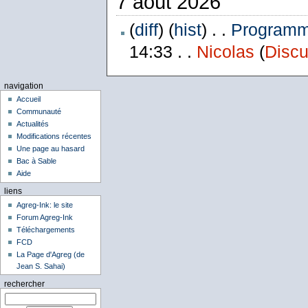
7 août 2026
(
diff
) (
hist
) . .
Programme
14:33 . .
Nicolas
(
Discu
navigation
Accueil
Communauté
Actualités
Modifications récentes
Une page au hasard
Bac à Sable
Aide
liens
Agreg-Ink: le site
Forum Agreg-Ink
Téléchargements
FCD
La Page d'Agreg (de
Jean S. Sahai)
rechercher