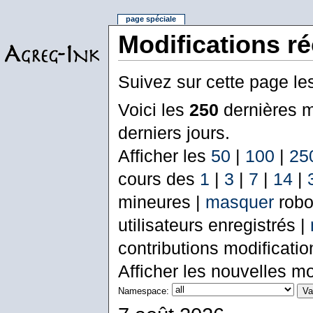
page spéciale
Modifications r
Suivez sur cette page le
Voici les
250
dernières m
derniers jours.
Afficher les
50
|
100
|
25
cours des
1
|
3
|
7
|
14
|
mineures |
masquer
robo
utilisateurs enregistrés |
contributions modificati
Afficher les nouvelles mo
Namespace: