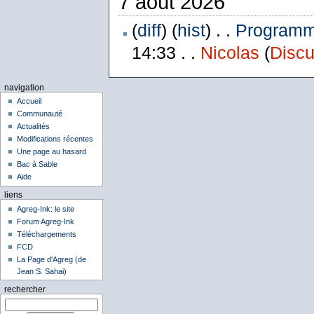
7 août 2026
(
diff
) (
hist
) . .
Programme
14:33 . .
Nicolas
(
Discu
navigation
Accueil
Communauté
Actualités
Modifications récentes
Une page au hasard
Bac à Sable
Aide
liens
Agreg-Ink: le site
Forum Agreg-Ink
Téléchargements
FCD
La Page d'Agreg (de
Jean S. Sahai)
rechercher