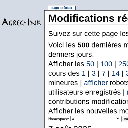
page spéciale
Modifications r
Suivez sur cette page le
Voici les
500
dernières m
derniers jours.
Afficher les
50
|
100
|
25
cours des
1
|
3
|
7
|
14
|
mineures |
afficher
robot
utilisateurs enregistrés |
contributions modificati
Afficher les nouvelles mo
Namespace: