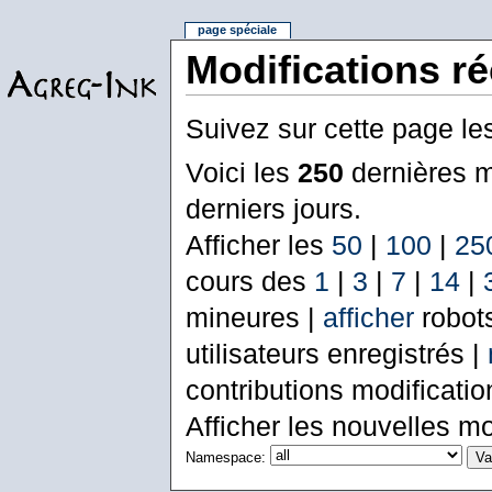
page spéciale
Modifications r
Suivez sur cette page le
Voici les
250
dernières m
derniers jours.
Afficher les
50
|
100
|
25
cours des
1
|
3
|
7
|
14
|
mineures |
afficher
robot
utilisateurs enregistrés |
contributions modificati
Afficher les nouvelles mo
Namespace: