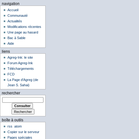
navigation
Accueil
Communauté
Actualités
Modifications récentes
Une page au hasard
Bac à Sable
Aide
liens
Agreg-Ink: le site
Forum Agreg-Ink
Téléchargements
FCD
La Page d'Agreg (de
Jean S. Sahai)
rechercher
boîte à outils
rss
atom
Copier sur le serveur
Pages spéciales