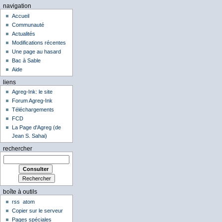
navigation
Accueil
Communauté
Actualités
Modifications récentes
Une page au hasard
Bac à Sable
Aide
liens
Agreg-Ink: le site
Forum Agreg-Ink
Téléchargements
FCD
La Page d'Agreg (de
Jean S. Sahai)
rechercher
boîte à outils
rss
atom
Copier sur le serveur
Pages spéciales