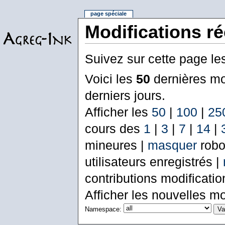
page spéciale
Modifications r
Suivez sur cette page le
Voici les
50
dernières mo
derniers jours.
Afficher les
50
|
100
|
25
cours des
1
|
3
|
7
|
14
|
mineures |
masquer
robo
utilisateurs enregistrés |
contributions modificati
Afficher les nouvelles mo
Namespace: