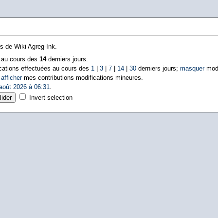
ns de Wiki Agreg-Ink.
s au cours des
14
derniers jours.
cations effectuées au cours des
1
|
3
|
7
|
14
|
30
derniers jours;
masquer
modi
|
afficher
mes contributions modifications mineures.
août 2026 à 06:31
.
Invert selection