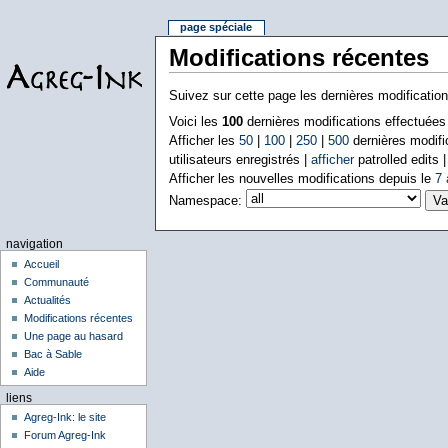
page spéciale
Modifications récentes
Suivez sur cette page les dernières modificatio
Voici les
100
dernières modifications effectuée
Afficher les
50
|
100
|
250
|
500
dernières modifi
utilisateurs enregistrés |
afficher
patrolled edits 
Afficher les nouvelles modifications depuis le
7 
Namespace:
navigation
Accueil
Communauté
Actualités
Modifications récentes
Une page au hasard
Bac à Sable
Aide
liens
Agreg-Ink: le site
Forum Agreg-Ink