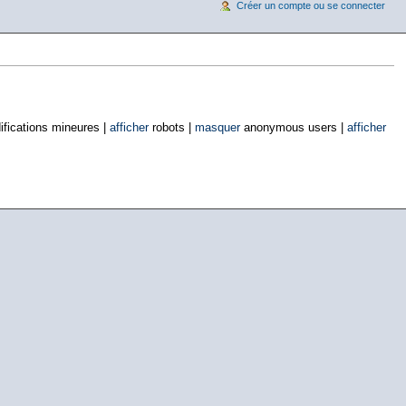
Créer un compte ou se connecter
fications mineures |
afficher
robots |
masquer
anonymous users |
afficher