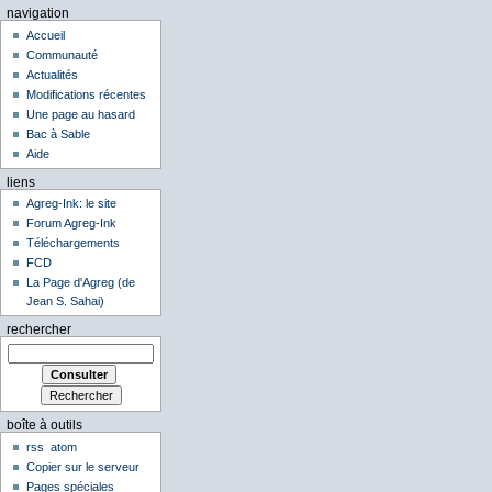
navigation
Accueil
Communauté
Actualités
Modifications récentes
Une page au hasard
Bac à Sable
Aide
liens
Agreg-Ink: le site
Forum Agreg-Ink
Téléchargements
FCD
La Page d'Agreg (de
Jean S. Sahai)
rechercher
boîte à outils
rss
atom
Copier sur le serveur
Pages spéciales