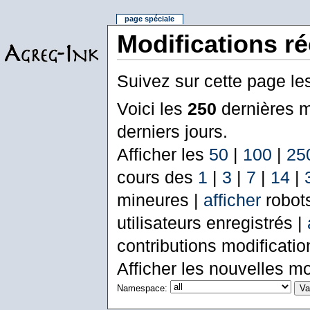
page spéciale
Modifications r
Suivez sur cette page le
Voici les
250
dernières m
derniers jours.
Afficher les
50
|
100
|
25
cours des
1
|
3
|
7
|
14
|
mineures |
afficher
robot
utilisateurs enregistrés |
contributions modificati
Afficher les nouvelles mo
Namespace: