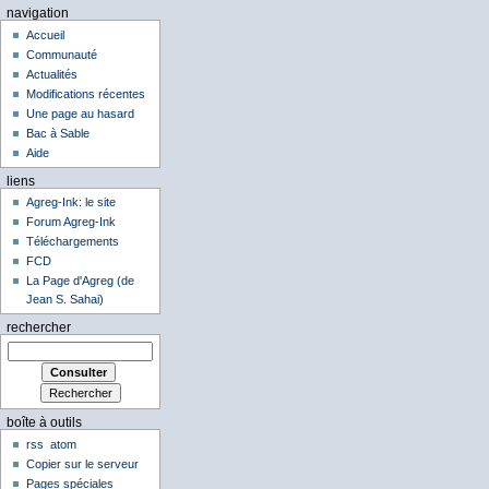
navigation
Accueil
Communauté
Actualités
Modifications récentes
Une page au hasard
Bac à Sable
Aide
liens
Agreg-Ink: le site
Forum Agreg-Ink
Téléchargements
FCD
La Page d'Agreg (de
Jean S. Sahai)
rechercher
boîte à outils
rss
atom
Copier sur le serveur
Pages spéciales