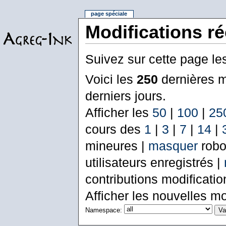
page spéciale
Modifications r
Suivez sur cette page le
Voici les
250
dernières m
derniers jours.
Afficher les
50
|
100
|
25
cours des
1
|
3
|
7
|
14
|
mineures |
masquer
robo
utilisateurs enregistrés |
contributions modificati
Afficher les nouvelles mo
Namespace: