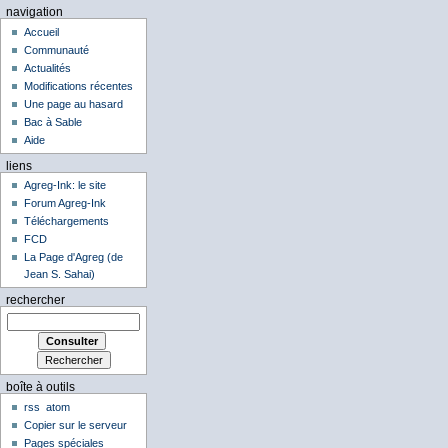
navigation
Accueil
Communauté
Actualités
Modifications récentes
Une page au hasard
Bac à Sable
Aide
liens
Agreg-Ink: le site
Forum Agreg-Ink
Téléchargements
FCD
La Page d'Agreg (de
Jean S. Sahai)
rechercher
boîte à outils
rss
atom
Copier sur le serveur
Pages spéciales