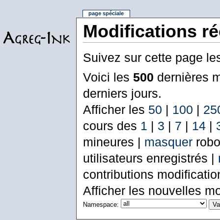
page spéciale
Modifications r
Suivez sur cette page le
Voici les
500
dernières m
derniers jours.
Afficher les
50
|
100
|
25
cours des
1
|
3
|
7
|
14
|
mineures |
masquer
robo
utilisateurs enregistrés |
contributions modificati
Afficher les nouvelles mo
Namespace: