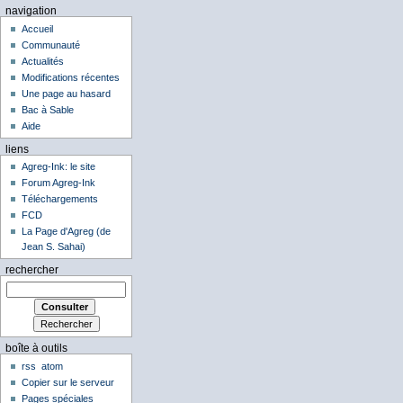
navigation
Accueil
Communauté
Actualités
Modifications récentes
Une page au hasard
Bac à Sable
Aide
liens
Agreg-Ink: le site
Forum Agreg-Ink
Téléchargements
FCD
La Page d'Agreg (de
Jean S. Sahai)
rechercher
boîte à outils
rss
atom
Copier sur le serveur
Pages spéciales