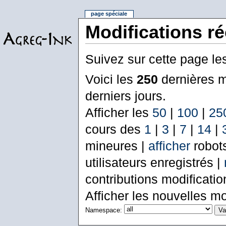
page spéciale
Modifications r
Suivez sur cette page le
Voici les
250
dernières m
derniers jours.
Afficher les
50
|
100
|
25
cours des
1
|
3
|
7
|
14
|
mineures |
afficher
robot
utilisateurs enregistrés |
contributions modificati
Afficher les nouvelles mo
Namespace: