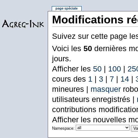
page spéciale
Modifications r
Suivez sur cette page le
Voici les
50
dernières mo
jours.
Afficher les
50
|
100
|
25
cours des
1
|
3
|
7
|
14
|
mineures |
masquer
robo
utilisateurs enregistrés |
contributions modificati
Afficher les nouvelles mo
Namespace: