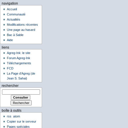
navigation
Accueil
Communauté
Actualités
Modifications récentes
Une page au hasard
Bac à Sable
Aide
liens
Agreg-Ink: le site
Forum Agreg-Ink
Téléchargements
FCD
La Page d'Agreg (de
Jean S. Sahai)
rechercher
boîte à outils
rss
atom
Copier sur le serveur
Pages spéciales