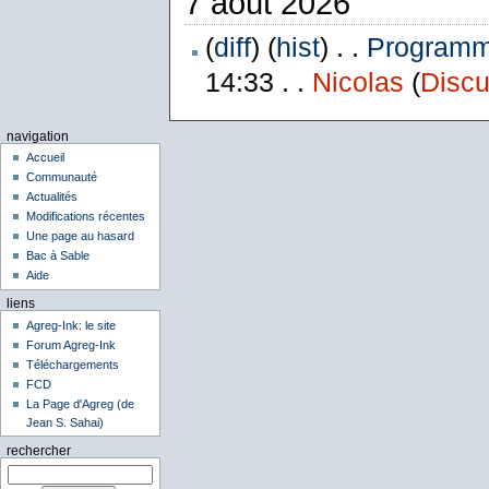
7 août 2026
(
diff
) (
hist
) . .
Programme
14:33 . .
Nicolas
(
Discu
navigation
Accueil
Communauté
Actualités
Modifications récentes
Une page au hasard
Bac à Sable
Aide
liens
Agreg-Ink: le site
Forum Agreg-Ink
Téléchargements
FCD
La Page d'Agreg (de
Jean S. Sahai)
rechercher