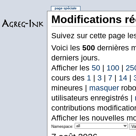
page spéciale
Modifications r
Suivez sur cette page le
Voici les
500
dernières m
derniers jours.
Afficher les
50
|
100
|
25
cours des
1
|
3
|
7
|
14
|
mineures |
masquer
robo
utilisateurs enregistrés |
contributions modificati
Afficher les nouvelles mo
Namespace: