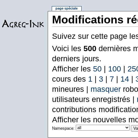
page spéciale
Modifications r
Suivez sur cette page le
Voici les
500
dernières m
derniers jours.
Afficher les
50
|
100
|
25
cours des
1
|
3
|
7
|
14
|
mineures |
masquer
robo
utilisateurs enregistrés |
contributions modificati
Afficher les nouvelles mo
Namespace: