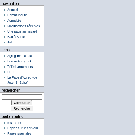
navigation
Accueil
Communauté
Actualités
Modifications récentes
Une page au hasard
Bac à Sable
Aide
liens
Agreg-Ink: le site
Forum Agreg-Ink
Téléchargements
FCD
La Page d'Agreg (de
Jean S. Sahai)
rechercher
boîte à outils
rss
atom
Copier sur le serveur
Pages spéciales