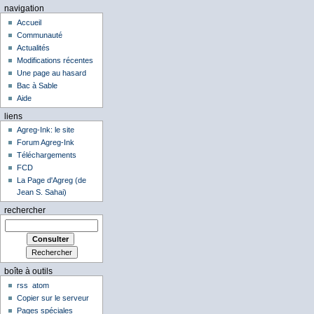
navigation
Accueil
Communauté
Actualités
Modifications récentes
Une page au hasard
Bac à Sable
Aide
liens
Agreg-Ink: le site
Forum Agreg-Ink
Téléchargements
FCD
La Page d'Agreg (de
Jean S. Sahai)
rechercher
boîte à outils
rss
atom
Copier sur le serveur
Pages spéciales