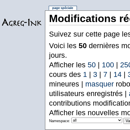
page spéciale
Modifications r
Suivez sur cette page le
Voici les
50
dernières mo
jours.
Afficher les
50
|
100
|
25
cours des
1
|
3
|
7
|
14
|
mineures |
masquer
robo
utilisateurs enregistrés |
contributions modificati
Afficher les nouvelles mo
Namespace: