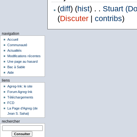
(
diff
) (
hist
) . .
Stuart (D
(
Discuter
|
contribs
)
navigation
Accueil
Communauté
Actualités
Modifications récentes
Une page au hasard
Bac à Sable
Aide
liens
Agreg-Ink: le site
Forum Agreg-Ink
Téléchargements
FCD
La Page d'Agreg (de
Jean S. Sahai)
rechercher