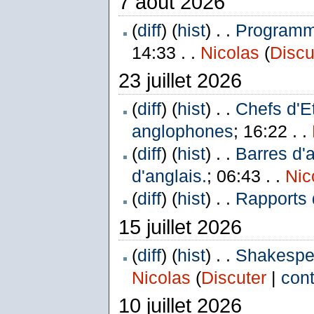
7 août 2026
(
diff
) (
hist
) . .
Programme
14:33 . .
Nicolas
(
Discu
23 juillet 2026
(
diff
) (
hist
) . .
Chefs d'E
anglophones
; 16:22 . .
(
diff
) (
hist
) . .
Barres d'
d'anglais.
; 06:43 . .
Nic
(
diff
) (
hist
) . .
Rapports 
15 juillet 2026
(
diff
) (
hist
) . .
Shakespea
Nicolas
(
Discuter
|
cont
10 juillet 2026