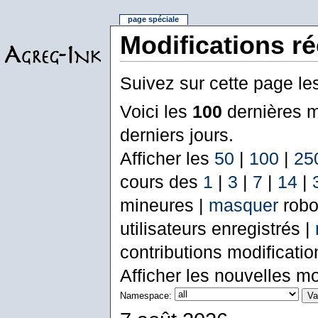
page spéciale
Modifications r
Suivez sur cette page le
Voici les
100
dernières m
derniers jours.
Afficher les
50
|
100
|
25
cours des
1
|
3
|
7
|
14
|
mineures |
masquer
robo
utilisateurs enregistrés |
contributions modificati
Afficher les nouvelles mo
Namespace: