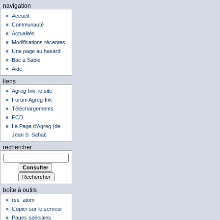
navigation
Accueil
Communauté
Actualités
Modifications récentes
Une page au hasard
Bac à Sable
Aide
liens
Agreg-Ink: le site
Forum Agreg-Ink
Téléchargements
FCD
La Page d'Agreg (de
Jean S. Sahai)
rechercher
boîte à outils
rss
atom
Copier sur le serveur
Pages spéciales