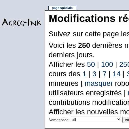
page spéciale
Modifications r
Suivez sur cette page le
Voici les
250
dernières m
derniers jours.
Afficher les
50
|
100
|
25
cours des
1
|
3
|
7
|
14
|
mineures |
masquer
robo
utilisateurs enregistrés |
contributions modificati
Afficher les nouvelles mo
Namespace: