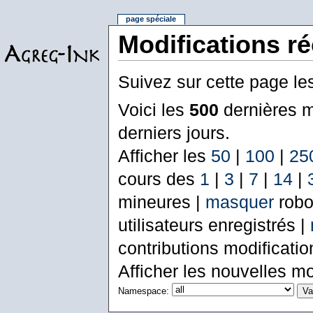
page spéciale
Modifications r
Suivez sur cette page le
Voici les
500
dernières m
derniers jours.
Afficher les
50
|
100
|
25
cours des
1
|
3
|
7
|
14
|
mineures |
masquer
robo
utilisateurs enregistrés |
contributions modificati
Afficher les nouvelles mo
Namespace: