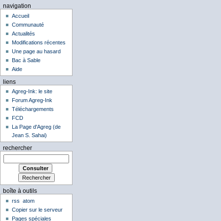
navigation
Accueil
Communauté
Actualités
Modifications récentes
Une page au hasard
Bac à Sable
Aide
liens
Agreg-Ink: le site
Forum Agreg-Ink
Téléchargements
FCD
La Page d'Agreg (de
Jean S. Sahai)
rechercher
boîte à outils
rss
atom
Copier sur le serveur
Pages spéciales