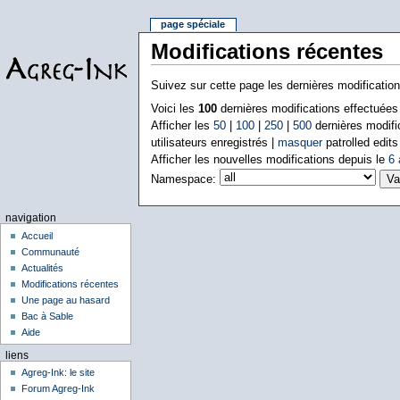
page spéciale
Modifications récentes
Suivez sur cette page les dernières modificatio
Voici les
100
dernières modifications effectuée
Afficher les
50
|
100
|
250
|
500
dernières modifi
utilisateurs enregistrés |
masquer
patrolled edits
Afficher les nouvelles modifications depuis le
6 
Namespace:
navigation
Accueil
Communauté
Actualités
Modifications récentes
Une page au hasard
Bac à Sable
Aide
liens
Agreg-Ink: le site
Forum Agreg-Ink