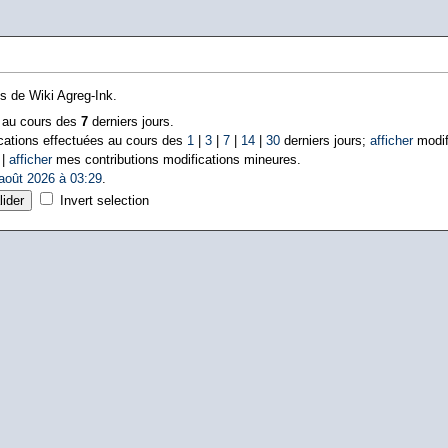
ns de Wiki Agreg-Ink.
s au cours des
7
derniers jours.
cations effectuées au cours des
1
|
3
|
7
|
14
|
30
derniers jours;
afficher
modif
 |
afficher
mes contributions modifications mineures.
août 2026 à 03:29
.
Invert selection