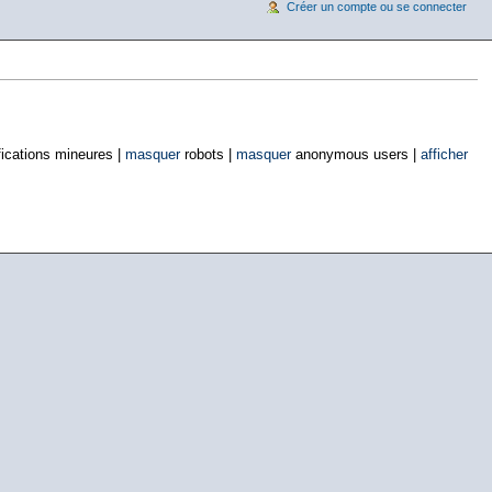
Créer un compte ou se connecter
ications mineures |
masquer
robots |
masquer
anonymous users |
afficher