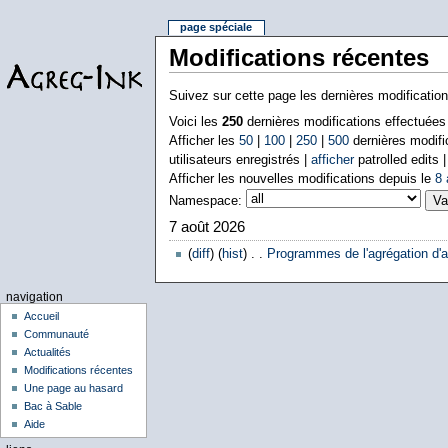
page spéciale
Modifications récentes
Suivez sur cette page les dernières modificatio
Voici les
250
dernières modifications effectuée
Afficher les
50
|
100
|
250
|
500
dernières modifi
utilisateurs enregistrés |
afficher
patrolled edits 
Afficher les nouvelles modifications depuis le
8 
Namespace:
7 août 2026
(
diff
) (
hist
) . .
Programmes de l'agrégation d'a
navigation
Accueil
Communauté
Actualités
Modifications récentes
Une page au hasard
Bac à Sable
Aide