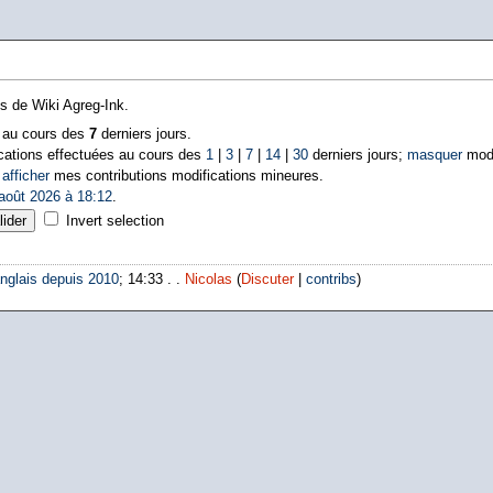
ns de Wiki Agreg-Ink.
s au cours des
7
derniers jours.
cations effectuées au cours des
1
|
3
|
7
|
14
|
30
derniers jours;
masquer
modi
|
afficher
mes contributions modifications mineures.
août 2026 à 18:12
.
Invert selection
nglais depuis 2010
; 14:33 . .
Nicolas
(
Discuter
|
contribs
)