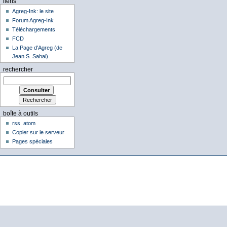
liens
Agreg-Ink: le site
Forum Agreg-Ink
Téléchargements
FCD
La Page d'Agreg (de
Jean S. Sahai)
rechercher
boîte à outils
rss
atom
Copier sur le serveur
Pages spéciales