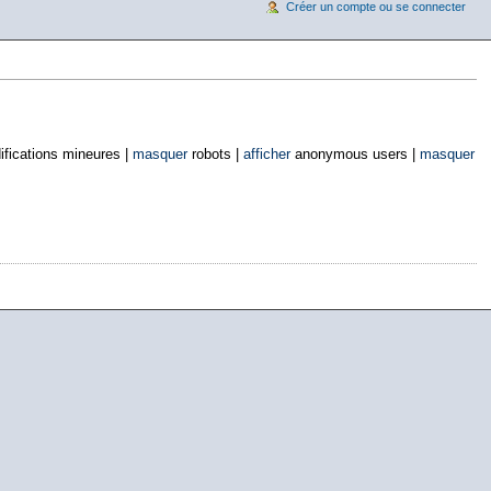
Créer un compte ou se connecter
fications mineures |
masquer
robots |
afficher
anonymous users |
masquer