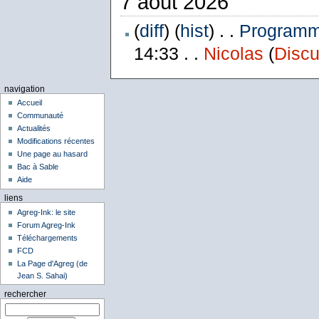
7 août 2026
(
diff
) (
hist
) . .
Programme
14:33 . .
Nicolas
(
Discu
navigation
Accueil
Communauté
Actualités
Modifications récentes
Une page au hasard
Bac à Sable
Aide
liens
Agreg-Ink: le site
Forum Agreg-Ink
Téléchargements
FCD
La Page d'Agreg (de
Jean S. Sahai)
rechercher