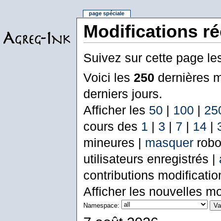
page spéciale
Modifications r
Suivez sur cette page le
Voici les
250
dernières m
derniers jours.
Afficher les
50
|
100
|
25
cours des
1
|
3
|
7
|
14
|
mineures |
masquer
robo
utilisateurs enregistrés |
contributions modificati
Afficher les nouvelles mo
Namespace: