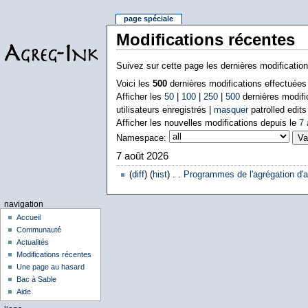
page spéciale
Modifications récentes
Suivez sur cette page les dernières modificatio
Voici les
500
dernières modifications effectuée
Afficher les
50
|
100
|
250
|
500
dernières modifi
utilisateurs enregistrés |
masquer
patrolled edits
Afficher les nouvelles modifications depuis le
7 
Namespace:
7 août 2026
(
diff
) (
hist
) . .
Programmes de l'agrégation d'a
navigation
Accueil
Communauté
Actualités
Modifications récentes
Une page au hasard
Bac à Sable
Aide