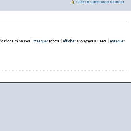
Créer un compte ou se connecter
ications mineures |
masquer
robots |
afficher
anonymous users |
masquer