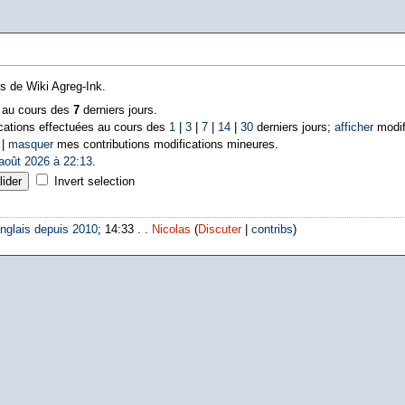
ns de Wiki Agreg-Ink.
s au cours des
7
derniers jours.
cations effectuées au cours des
1
|
3
|
7
|
14
|
30
derniers jours;
afficher
modif
 |
masquer
mes contributions modifications mineures.
août 2026 à 22:13
.
Invert selection
nglais depuis 2010
; 14:33 . .
Nicolas
(
Discuter
|
contribs
)