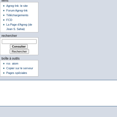
liens
Agreg-Ink: le site
Forum Agreg-Ink
Téléchargements
FCD
La Page d'Agreg (de
Jean S. Sahai)
rechercher
boîte à outils
rss
atom
Copier sur le serveur
Pages spéciales