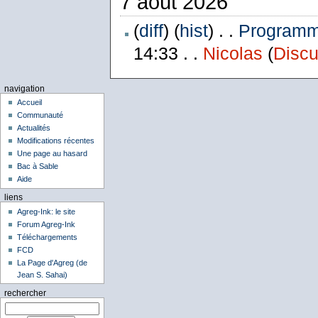
7 août 2026
(
diff
) (
hist
) . .
Programme
14:33 . .
Nicolas
(
Discu
navigation
Accueil
Communauté
Actualités
Modifications récentes
Une page au hasard
Bac à Sable
Aide
liens
Agreg-Ink: le site
Forum Agreg-Ink
Téléchargements
FCD
La Page d'Agreg (de
Jean S. Sahai)
rechercher