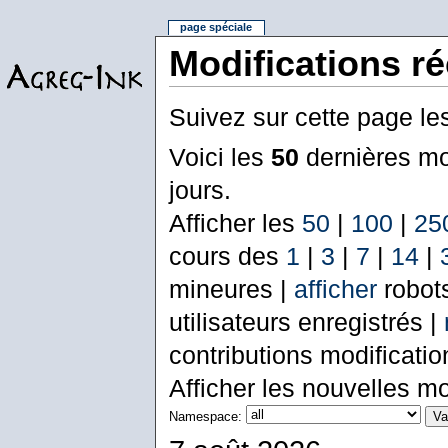
page spéciale
Modifications r
Suivez sur cette page le
Voici les
50
dernières mo
jours.
Afficher les
50
|
100
|
25
cours des
1
|
3
|
7
|
14
|
mineures |
afficher
robot
utilisateurs enregistrés |
contributions modificati
Afficher les nouvelles mo
Namespace: