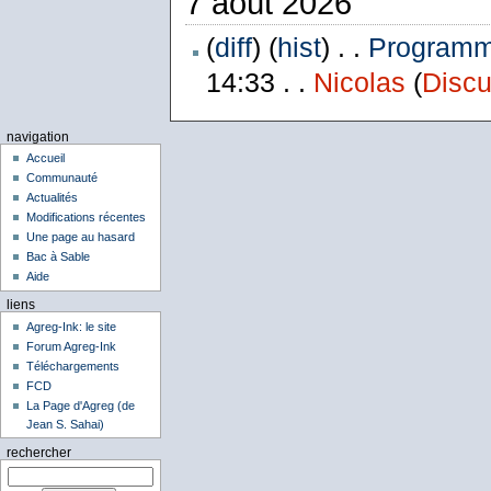
7 août 2026
(
diff
) (
hist
) . .
Programme
14:33 . .
Nicolas
(
Discu
navigation
Accueil
Communauté
Actualités
Modifications récentes
Une page au hasard
Bac à Sable
Aide
liens
Agreg-Ink: le site
Forum Agreg-Ink
Téléchargements
FCD
La Page d'Agreg (de
Jean S. Sahai)
rechercher