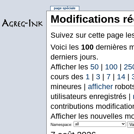
page spéciale
Modifications r
Suivez sur cette page le
Voici les
100
dernières m
derniers jours.
Afficher les
50
|
100
|
25
cours des
1
|
3
|
7
|
14
|
mineures |
afficher
robot
utilisateurs enregistrés |
contributions modificati
Afficher les nouvelles mo
Namespace: