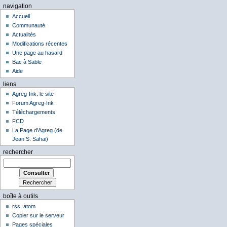
navigation
Accueil
Communauté
Actualités
Modifications récentes
Une page au hasard
Bac à Sable
Aide
liens
Agreg-Ink: le site
Forum Agreg-Ink
Téléchargements
FCD
La Page d'Agreg (de
Jean S. Sahai)
rechercher
boîte à outils
rss
atom
Copier sur le serveur
Pages spéciales