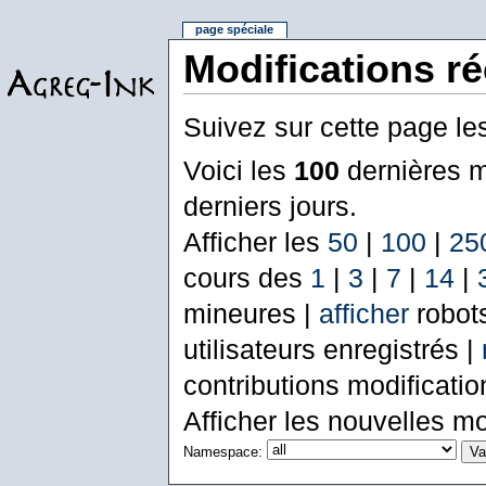
page spéciale
Modifications r
Suivez sur cette page le
Voici les
100
dernières m
derniers jours.
Afficher les
50
|
100
|
25
cours des
1
|
3
|
7
|
14
|
mineures |
afficher
robot
utilisateurs enregistrés |
contributions modificati
Afficher les nouvelles mo
Namespace: