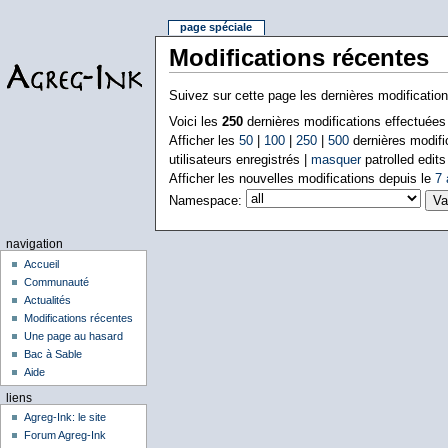
page spéciale
Modifications récentes
Suivez sur cette page les dernières modificatio
Voici les
250
dernières modifications effectuée
Afficher les
50
|
100
|
250
|
500
dernières modifi
utilisateurs enregistrés |
masquer
patrolled edits
Afficher les nouvelles modifications depuis le
7 
Namespace:
navigation
Accueil
Communauté
Actualités
Modifications récentes
Une page au hasard
Bac à Sable
Aide
liens
Agreg-Ink: le site
Forum Agreg-Ink