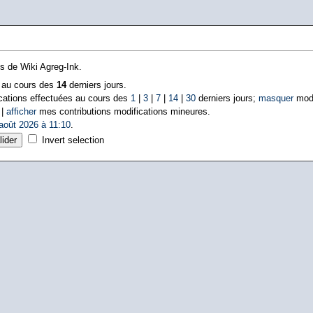
ns de Wiki Agreg-Ink.
s au cours des
14
derniers jours.
cations effectuées au cours des
1
|
3
|
7
|
14
|
30
derniers jours;
masquer
modi
 |
afficher
mes contributions modifications mineures.
août 2026 à 11:10
.
Invert selection