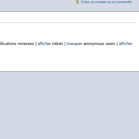
Créer un compte ou se connecter
fications mineures |
afficher
robots |
masquer
anonymous users |
afficher