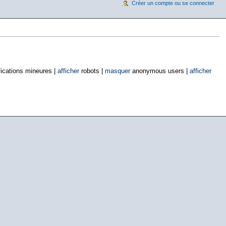
Créer un compte ou se connecter
ications mineures |
afficher
robots |
masquer
anonymous users |
afficher