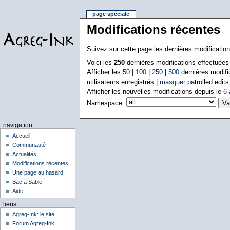
page spéciale
Modifications récentes
Suivez sur cette page les dernières modificatio
Voici les
250
dernières modifications effectuée
Afficher les
50
|
100
|
250
|
500
dernières modifi
utilisateurs enregistrés |
masquer
patrolled edits
Afficher les nouvelles modifications depuis le
6 
Namespace:
navigation
Accueil
Communauté
Actualités
Modifications récentes
Une page au hasard
Bac à Sable
Aide
liens
Agreg-Ink: le site
Forum Agreg-Ink