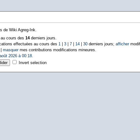
ns de Wiki Agreg-Ink.
s au cours des
14
derniers jours.
cations effectuées au cours des
1
|
3
|
7
|
14
|
30
derniers jours;
afficher
modif
 |
masquer
mes contributions modifications mineures.
août 2026 à 00:18
.
Invert selection