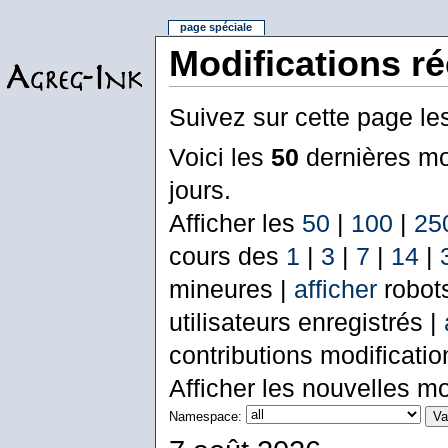
page spéciale
Modifications r
Suivez sur cette page le
Voici les
50
dernières mo
jours.
Afficher les
50
|
100
|
25
cours des
1
|
3
|
7
|
14
|
mineures |
afficher
robot
utilisateurs enregistrés |
contributions modificati
Afficher les nouvelles mo
Namespace: