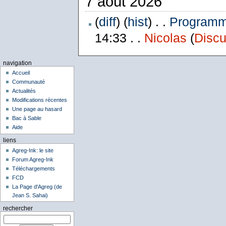
7 août 2026
(
diff
) (
hist
) . .
Programme
14:33 . .
Nicolas
(
Discu
navigation
Accueil
Communauté
Actualités
Modifications récentes
Une page au hasard
Bac à Sable
Aide
liens
Agreg-Ink: le site
Forum Agreg-Ink
Téléchargements
FCD
La Page d'Agreg (de
Jean S. Sahai)
rechercher