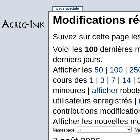
page spéciale
Modifications r
Suivez sur cette page le
Voici les
100
dernières m
derniers jours.
Afficher les
50
|
100
|
25
cours des
1
|
3
|
7
|
14
|
mineures |
afficher
robot
utilisateurs enregistrés |
contributions modificati
Afficher les nouvelles mo
Namespace: