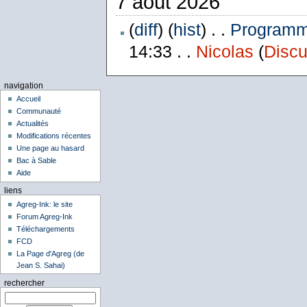
7 août 2026
(
diff
) (
hist
) . .
Programme
14:33 . .
Nicolas
(
Discu
navigation
Accueil
Communauté
Actualités
Modifications récentes
Une page au hasard
Bac à Sable
Aide
liens
Agreg-Ink: le site
Forum Agreg-Ink
Téléchargements
FCD
La Page d'Agreg (de
Jean S. Sahai)
rechercher