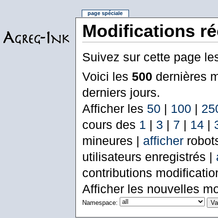
page spéciale
Modifications r
Suivez sur cette page le
Voici les
500
dernières m
derniers jours.
Afficher les
50
|
100
|
25
cours des
1
|
3
|
7
|
14
|
mineures |
afficher
robot
utilisateurs enregistrés |
contributions modificati
Afficher les nouvelles mo
Namespace: