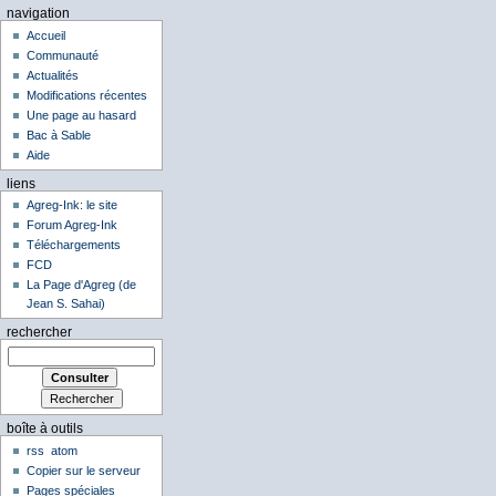
navigation
Accueil
Communauté
Actualités
Modifications récentes
Une page au hasard
Bac à Sable
Aide
liens
Agreg-Ink: le site
Forum Agreg-Ink
Téléchargements
FCD
La Page d'Agreg (de
Jean S. Sahai)
rechercher
boîte à outils
rss
atom
Copier sur le serveur
Pages spéciales