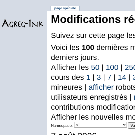
page spéciale
Modifications r
Suivez sur cette page le
Voici les
100
dernières m
derniers jours.
Afficher les
50
|
100
|
25
cours des
1
|
3
|
7
|
14
|
mineures |
afficher
robot
utilisateurs enregistrés |
contributions modificati
Afficher les nouvelles mo
Namespace: