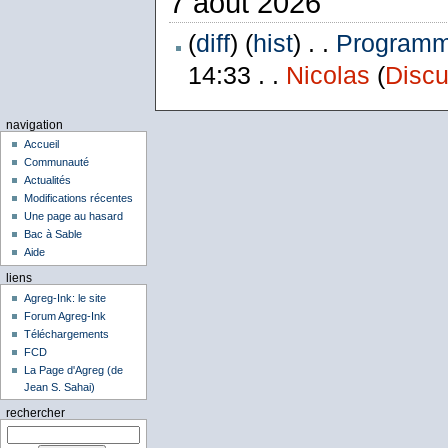
7 août 2026
(
diff
) (
hist
) . .
Programme
14:33 . .
Nicolas
(
Discu
navigation
Accueil
Communauté
Actualités
Modifications récentes
Une page au hasard
Bac à Sable
Aide
liens
Agreg-Ink: le site
Forum Agreg-Ink
Téléchargements
FCD
La Page d'Agreg (de
Jean S. Sahai)
rechercher