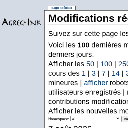
page spéciale
Modifications r
Suivez sur cette page le
Voici les
100
dernières m
derniers jours.
Afficher les
50
|
100
|
25
cours des
1
|
3
|
7
|
14
|
mineures |
afficher
robot
utilisateurs enregistrés |
contributions modificati
Afficher les nouvelles mo
Namespace: