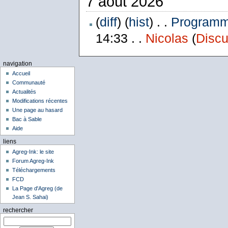
7 août 2026
(
diff
) (
hist
) . .
Programme
14:33 . .
Nicolas
(
Discu
navigation
Accueil
Communauté
Actualités
Modifications récentes
Une page au hasard
Bac à Sable
Aide
liens
Agreg-Ink: le site
Forum Agreg-Ink
Téléchargements
FCD
La Page d'Agreg (de
Jean S. Sahai)
rechercher