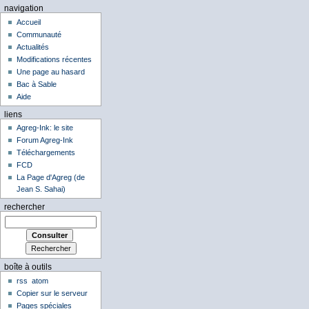
navigation
Accueil
Communauté
Actualités
Modifications récentes
Une page au hasard
Bac à Sable
Aide
liens
Agreg-Ink: le site
Forum Agreg-Ink
Téléchargements
FCD
La Page d'Agreg (de
Jean S. Sahai)
rechercher
boîte à outils
rss
atom
Copier sur le serveur
Pages spéciales