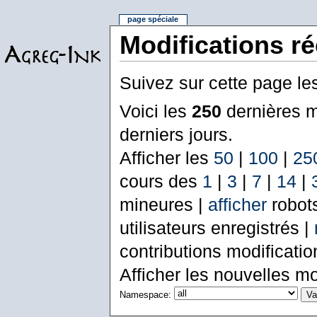
page spéciale
Modifications r
Suivez sur cette page le
Voici les
250
dernières m
derniers jours.
Afficher les
50
|
100
|
25
cours des
1
|
3
|
7
|
14
|
mineures |
afficher
robot
utilisateurs enregistrés |
contributions modificati
Afficher les nouvelles mo
Namespace: