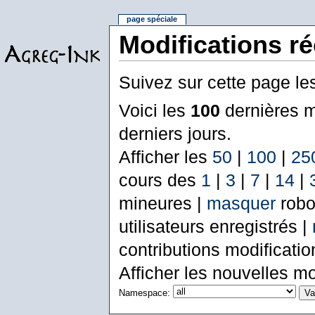
page spéciale
Modifications r
Suivez sur cette page le
Voici les
100
dernières m
derniers jours.
Afficher les
50
|
100
|
25
cours des
1
|
3
|
7
|
14
|
mineures |
masquer
robo
utilisateurs enregistrés |
contributions modificati
Afficher les nouvelles mo
Namespace: