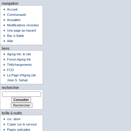
navigation
Accueil
Communauté
Actualités
Modifications récentes
Une page au hasard
Bac à Sable
Aide
liens
Agreg-Ink: le site
Forum Agreg-Ink
Téléchargements
FCD
La Page d'Agreg (de
Jean S. Sahai)
rechercher
boîte à outils
rss
atom
Copier sur le serveur
Pages spéciales