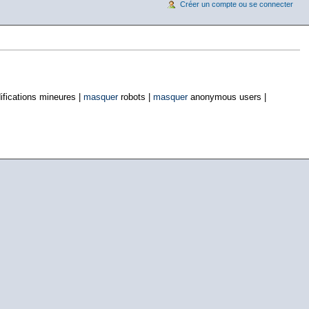
Créer un compte ou se connecter
fications mineures |
masquer
robots |
masquer
anonymous users |