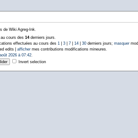
ns de Wiki Agreg-Ink.
s au cours des
14
derniers jours.
cations effectuées au cours des
1
|
3
|
7
|
14
|
30
derniers jours;
masquer
modi
ed edits |
afficher
mes contributions modifications mineures.
août 2026 à 07:42
.
Invert selection