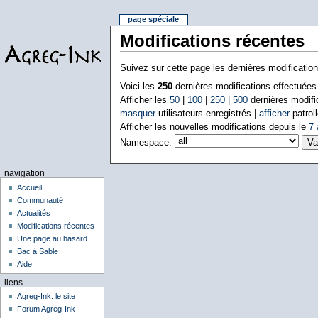
page spéciale
Modifications récentes
Suivez sur cette page les dernières modificatio
Voici les
250
dernières modifications effectuée
Afficher les
50
|
100
|
250
|
500
dernières modifi
masquer
utilisateurs enregistrés |
afficher
patroll
Afficher les nouvelles modifications depuis le
7 
Namespace:
navigation
Accueil
Communauté
Actualités
Modifications récentes
Une page au hasard
Bac à Sable
Aide
liens
Agreg-Ink: le site
Forum Agreg-Ink