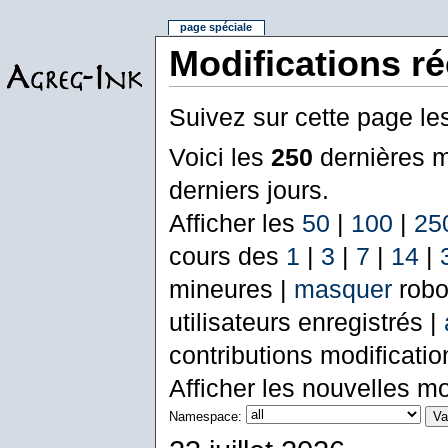
page spéciale
Modifications r
Suivez sur cette page le
Voici les
250
dernières m
derniers jours.
Afficher les
50
|
100
|
25
cours des
1
|
3
|
7
|
14
|
mineures |
masquer
robo
utilisateurs enregistrés |
contributions modificati
Afficher les nouvelles mo
Namespace: