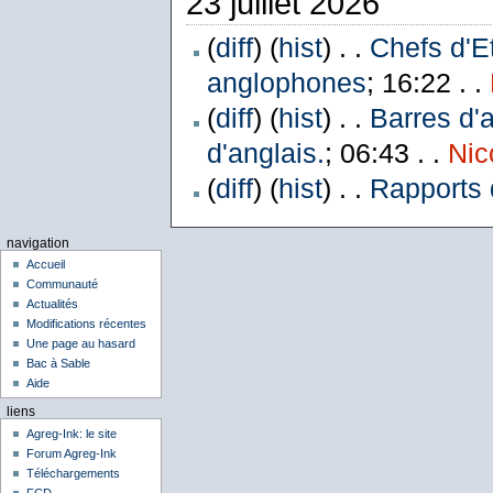
23 juillet 2026
(
diff
) (
hist
) . .
Chefs d'E
anglophones
; 16:22 . .
(
diff
) (
hist
) . .
Barres d'
d'anglais.
; 06:43 . .
Nic
(
diff
) (
hist
) . .
Rapports 
navigation
Accueil
Communauté
Actualités
Modifications récentes
Une page au hasard
Bac à Sable
Aide
liens
Agreg-Ink: le site
Forum Agreg-Ink
Téléchargements
FCD