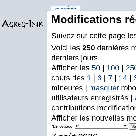
page spéciale
Modifications r
Suivez sur cette page le
Voici les
250
dernières m
derniers jours.
Afficher les
50
|
100
|
25
cours des
1
|
3
|
7
|
14
|
mineures |
masquer
robo
utilisateurs enregistrés |
contributions modificati
Afficher les nouvelles mo
Namespace: