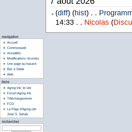
7 août 2026
(
diff
) (
hist
) . .
Programme
14:33 . .
Nicolas
(
Discu
navigation
Accueil
Communauté
Actualités
Modifications récentes
Une page au hasard
Bac à Sable
Aide
liens
Agreg-Ink: le site
Forum Agreg-Ink
Téléchargements
FCD
La Page d'Agreg (de
Jean S. Sahai)
rechercher