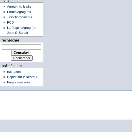
liens
Agreg-Ink: le site
Forum Agreg-Ink
Téléchargements
FCD
La Page d'Agreg (de
Jean S. Sahai)
rechercher
boîte à outils
rss
atom
Copier sur le serveur
Pages spéciales