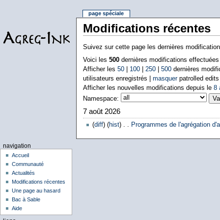
page spéciale
Modifications récentes
Suivez sur cette page les dernières modificatio
Voici les
500
dernières modifications effectuée
Afficher les
50
|
100
|
250
|
500
dernières modifi
utilisateurs enregistrés |
masquer
patrolled edits
Afficher les nouvelles modifications depuis le
8 
Namespace:
7 août 2026
(
diff
) (
hist
) . .
Programmes de l'agrégation d'a
navigation
Accueil
Communauté
Actualités
Modifications récentes
Une page au hasard
Bac à Sable
Aide