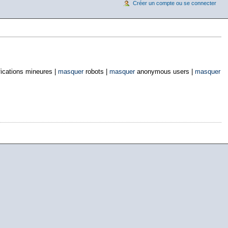
Créer un compte ou se connecter
ications mineures |
masquer
robots |
masquer
anonymous users |
masquer