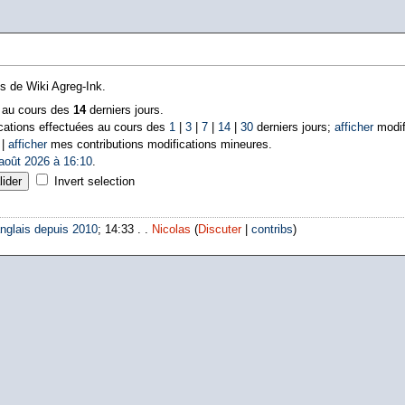
ns de Wiki Agreg-Ink.
s au cours des
14
derniers jours.
cations effectuées au cours des
1
|
3
|
7
|
14
|
30
derniers jours;
afficher
modif
 |
afficher
mes contributions modifications mineures.
août 2026 à 16:10
.
Invert selection
nglais depuis 2010
; 14:33 . .
Nicolas
(
Discuter
|
contribs
)