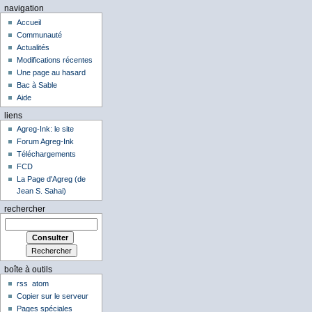
navigation
Accueil
Communauté
Actualités
Modifications récentes
Une page au hasard
Bac à Sable
Aide
liens
Agreg-Ink: le site
Forum Agreg-Ink
Téléchargements
FCD
La Page d'Agreg (de
Jean S. Sahai)
rechercher
boîte à outils
rss
atom
Copier sur le serveur
Pages spéciales