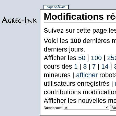
page spéciale
Modifications r
Suivez sur cette page le
Voici les
100
dernières m
derniers jours.
Afficher les
50
|
100
|
25
cours des
1
|
3
|
7
|
14
|
mineures |
afficher
robot
utilisateurs enregistrés |
contributions modificati
Afficher les nouvelles mo
Namespace: