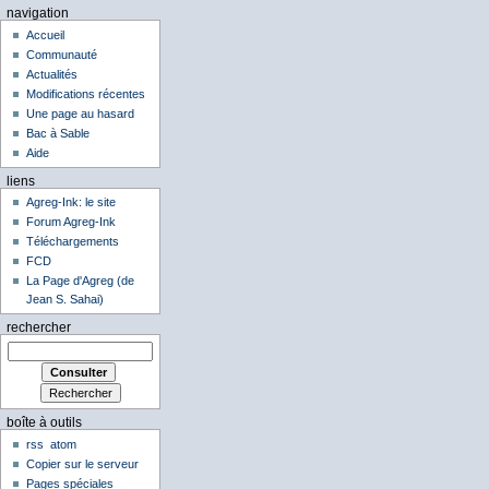
navigation
Accueil
Communauté
Actualités
Modifications récentes
Une page au hasard
Bac à Sable
Aide
liens
Agreg-Ink: le site
Forum Agreg-Ink
Téléchargements
FCD
La Page d'Agreg (de
Jean S. Sahai)
rechercher
boîte à outils
rss
atom
Copier sur le serveur
Pages spéciales