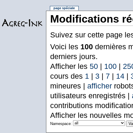
page spéciale
Modifications r
Suivez sur cette page le
Voici les
100
dernières m
derniers jours.
Afficher les
50
|
100
|
25
cours des
1
|
3
|
7
|
14
|
mineures |
afficher
robot
utilisateurs enregistrés |
contributions modificati
Afficher les nouvelles mo
Namespace: