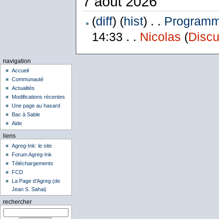
7 août 2026
(
diff
) (
hist
) . .
Programme
14:33 . .
Nicolas
(
Discu
navigation
Accueil
Communauté
Actualités
Modifications récentes
Une page au hasard
Bac à Sable
Aide
liens
Agreg-Ink: le site
Forum Agreg-Ink
Téléchargements
FCD
La Page d'Agreg (de
Jean S. Sahai)
rechercher