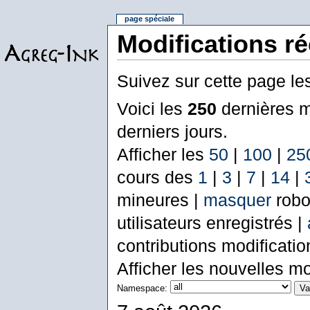
page spéciale
Modifications r
Suivez sur cette page le
Voici les
250
dernières m
derniers jours.
Afficher les
50
|
100
|
25
cours des
1
|
3
|
7
|
14
|
mineures |
masquer
robo
utilisateurs enregistrés |
contributions modificati
Afficher les nouvelles mo
Namespace: