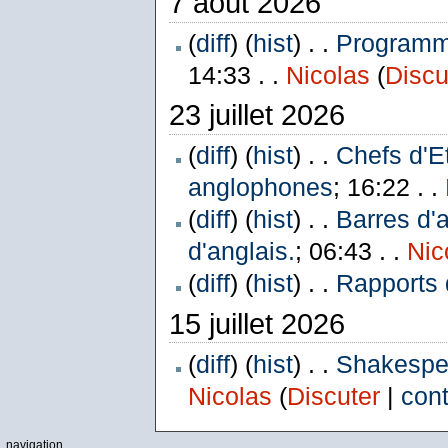
7 août 2026
(
diff
) (
hist
) . .
Programme
14:33 . .
Nicolas
(
Discu
23 juillet 2026
(
diff
) (
hist
) . .
Chefs d'E
anglophones
; 16:22 . .
(
diff
) (
hist
) . .
Barres d'
d'anglais.
; 06:43 . .
Nic
(
diff
) (
hist
) . .
Rapports 
15 juillet 2026
(
diff
) (
hist
) . .
Shakespea
Nicolas
(
Discuter
|
cont
navigation