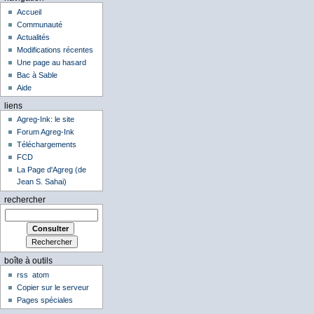
Accueil
Communauté
Actualités
Modifications récentes
Une page au hasard
Bac à Sable
Aide
liens
Agreg-Ink: le site
Forum Agreg-Ink
Téléchargements
FCD
La Page d'Agreg (de
Jean S. Sahai)
rechercher
boîte à outils
rss
atom
Copier sur le serveur
Pages spéciales