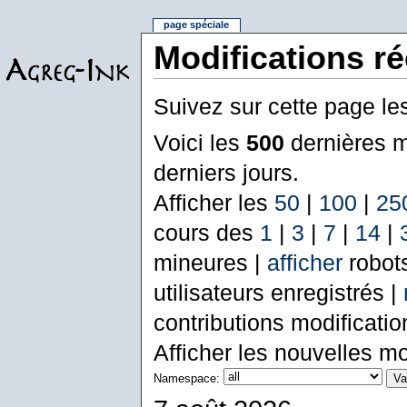
page spéciale
Modifications r
Suivez sur cette page le
Voici les
500
dernières m
derniers jours.
Afficher les
50
|
100
|
25
cours des
1
|
3
|
7
|
14
|
mineures |
afficher
robot
utilisateurs enregistrés |
contributions modificati
Afficher les nouvelles mo
Namespace: