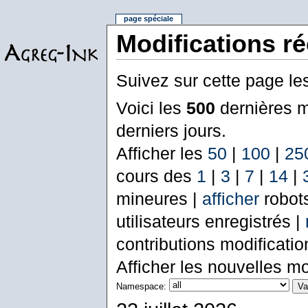
page spéciale
Modifications r
Suivez sur cette page le
Voici les
500
dernières m
derniers jours.
Afficher les
50
|
100
|
25
cours des
1
|
3
|
7
|
14
|
mineures |
afficher
robot
utilisateurs enregistrés |
contributions modificati
Afficher les nouvelles mo
Namespace: