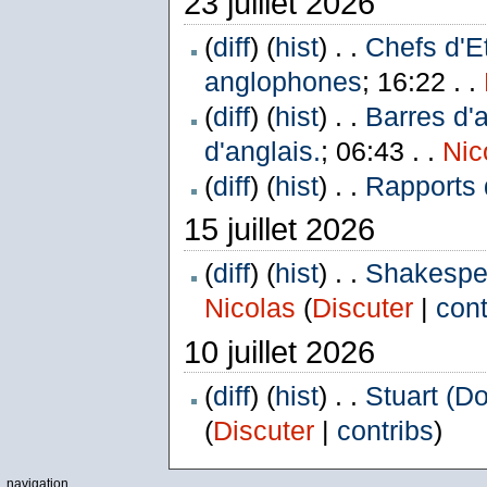
23 juillet 2026
(
diff
) (
hist
) . .
Chefs d'E
anglophones
; 16:22 . .
(
diff
) (
hist
) . .
Barres d'
d'anglais.
; 06:43 . .
Nic
(
diff
) (
hist
) . .
Rapports 
15 juillet 2026
(
diff
) (
hist
) . .
Shakespea
Nicolas
(
Discuter
|
cont
10 juillet 2026
(
diff
) (
hist
) . .
Stuart (D
(
Discuter
|
contribs
)
navigation