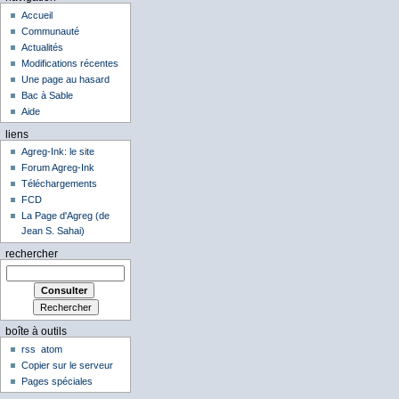
Accueil
Communauté
Actualités
Modifications récentes
Une page au hasard
Bac à Sable
Aide
liens
Agreg-Ink: le site
Forum Agreg-Ink
Téléchargements
FCD
La Page d'Agreg (de
Jean S. Sahai)
rechercher
boîte à outils
rss
atom
Copier sur le serveur
Pages spéciales